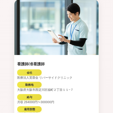
看護師/准看護師
会社
医療法人芙蓉会 リバーサイドクリニック
勤務地
大阪府大阪市西淀川区福町２丁目１１−７
給与
月収 264000円〜300000円
雇用形態