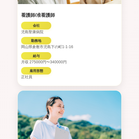
看護師/准看護師
会社
児島聖康病院
勤務地
岡山県倉敷市児島下の町1-1-16
給与
月収 275000円〜340000円
雇用形態
正社員