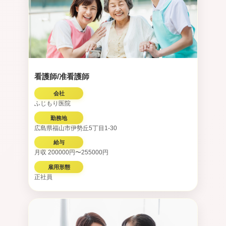
看護師/准看護師
会社
ふじもり医院
勤務地
広島県福山市伊勢丘5丁目1-30
給与
月収 200000円〜255000円
雇用形態
正社員